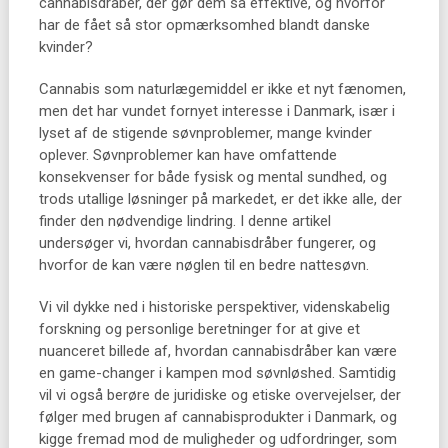
cannabisdråber, der gør dem så effektive, og hvorfor
har de fået så stor opmærksomhed blandt danske
kvinder?
Cannabis som naturlægemiddel er ikke et nyt fænomen,
men det har vundet fornyet interesse i Danmark, især i
lyset af de stigende søvnproblemer, mange kvinder
oplever. Søvnproblemer kan have omfattende
konsekvenser for både fysisk og mental sundhed, og
trods utallige løsninger på markedet, er det ikke alle, der
finder den nødvendige lindring. I denne artikel
undersøger vi, hvordan cannabisdråber fungerer, og
hvorfor de kan være nøglen til en bedre nattesøvn.
Vi vil dykke ned i historiske perspektiver, videnskabelig
forskning og personlige beretninger for at give et
nuanceret billede af, hvordan cannabisdråber kan være
en game-changer i kampen mod søvnløshed. Samtidig
vil vi også berøre de juridiske og etiske overvejelser, der
følger med brugen af cannabisprodukter i Danmark, og
kigge fremad mod de muligheder og udfordringer, som