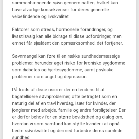
sammenhængende søvn gennem natten, hvilket kan
have alvorlige konsekvenser for deres generelle
velbefindende og livskvalitet.
Faktorer som stress, hormonelle forandringer, og
livsstilsvalg kan alle bidrage til disse udfordringer, men
emnet får sjældent den opmærksomhed, det fortjener.
Søvnmangel kan føre til en række sundhedsmæssige
problemer, herunder øget risiko for kroniske sygdomme
som diabetes og hjertesygdomme, samt psykiske
problemer som angst og depression.
På trods af disse risici er der en tendens til at
bagatellisere søvnproblemer, ofte betragtet som en
naturlig del af en travl hverdag, især for kvinder, der
jonglerer med arbejde, familie og andre forpligtelser. Der
er derfor behov for en større bevidsthed og dialog om,
hvordan vi som samfund kan støtte kvinder i at opnå
bedre søvnkvalitet og dermed forbedre deres samlede
sundhed.