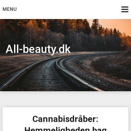
Skip
MENU
to
content
All-beauty.dk
Cannabisdråber:
Hemmeligheden bag