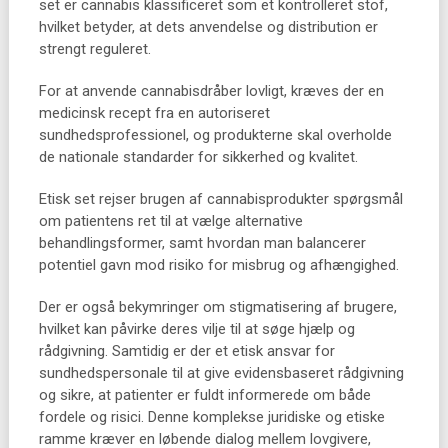
set er cannabis klassificeret som et kontrolleret stof,
hvilket betyder, at dets anvendelse og distribution er
strengt reguleret.
For at anvende cannabisdråber lovligt, kræves der en
medicinsk recept fra en autoriseret
sundhedsprofessionel, og produkterne skal overholde
de nationale standarder for sikkerhed og kvalitet.
Etisk set rejser brugen af cannabisprodukter spørgsmål
om patientens ret til at vælge alternative
behandlingsformer, samt hvordan man balancerer
potentiel gavn mod risiko for misbrug og afhængighed.
Der er også bekymringer om stigmatisering af brugere,
hvilket kan påvirke deres vilje til at søge hjælp og
rådgivning. Samtidig er der et etisk ansvar for
sundhedspersonale til at give evidensbaseret rådgivning
og sikre, at patienter er fuldt informerede om både
fordele og risici. Denne komplekse juridiske og etiske
ramme kræver en løbende dialog mellem lovgivere,