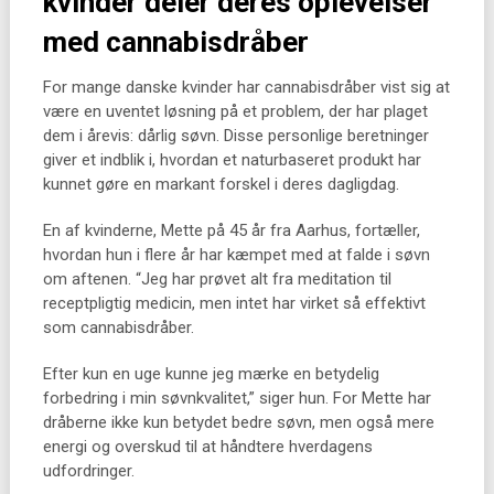
kvinder deler deres oplevelser
med cannabisdråber
For mange danske kvinder har cannabisdråber vist sig at
være en uventet løsning på et problem, der har plaget
dem i årevis: dårlig søvn. Disse personlige beretninger
giver et indblik i, hvordan et naturbaseret produkt har
kunnet gøre en markant forskel i deres dagligdag.
En af kvinderne, Mette på 45 år fra Aarhus, fortæller,
hvordan hun i flere år har kæmpet med at falde i søvn
om aftenen. “Jeg har prøvet alt fra meditation til
receptpligtig medicin, men intet har virket så effektivt
som cannabisdråber.
Efter kun en uge kunne jeg mærke en betydelig
forbedring i min søvnkvalitet,” siger hun. For Mette har
dråberne ikke kun betydet bedre søvn, men også mere
energi og overskud til at håndtere hverdagens
udfordringer.