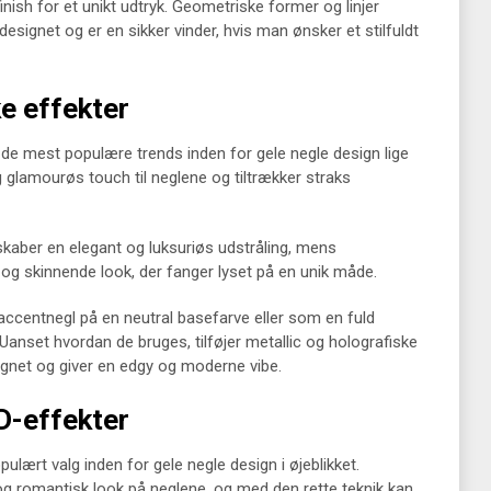
nish for et unikt udtryk. Geometriske former og linjer
 designet og er en sikker vinder, hvis man ønsker et stilfuldt
ke effekter
f de mest populære trends inden for gele negle design lige
og glamourøs touch til neglene og tiltrækker straks
skaber en elegant og luksuriøs udstråling, mens
 og skinnende look, der fanger lyset på en unik måde.
ccentnegl på en neutral basefarve eller som en fuld
Uanset hvordan de bruges, tilføjer metallic og holografiske
ignet og giver en edgy og moderne vibe.
D-effekter
lært valg inden for gele negle design i øjeblikket.
g romantisk look på neglene, og med den rette teknik kan