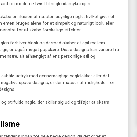
essant og moderne twist til negleudsmykningen.
be en illusion af næsten usynlige negle, hvilket giver et
 enten bruges alene for et simpelt og naturligt look, eller
nstre for at skabe forskellige effekter.
glen forbliver blank og dermed skaber et spil mellem
sign, er også meget populære. Disse designs kan variere fra
 mønstre, alt afhængigt af ens personlige stil og
ubtile udtryk med gennemsigtige neglelakker eller det
egative space designs, er der masser af muligheder for
designs.
tilfulde negle, der skiller sig ud og tilføjer et ekstra
alisme
 tendens inden for gele negle design, da det giver et