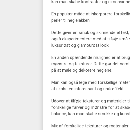
kan man skabe kontraster og dimensioner, 
En populær måde at inkorporere forskellige 
perler til neglelakken.
Dette giver en smuk og skinnende effekt
også eksperimentere med at tilføje små st
luksuriøst og glamourøst look.
En anden spændende mulighed er at bruge 
mønstre og teksturer. Dette gør det nemt
på at male og dekorere neglene.
Man kan også lege med forskellige materia
at skabe en interessant og unik effekt.
Udover at tilføje teksturer og materiale
forskellige farver og mønstre for at ska
balance, kan man skabe smukke og kunstn
Mix af forskellige teksturer og materiale