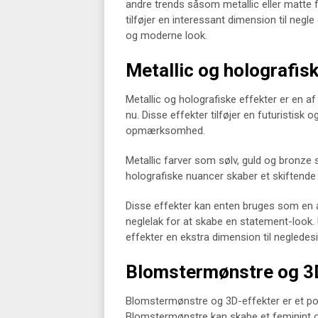
andre trends såsom metallic eller matte fi
tilføjer en interessant dimension til negle
og moderne look.
Metallic og holografis
Metallic og holografiske effekter er en a
nu. Disse effekter tilføjer en futuristisk 
opmærksomhed.
Metallic farver som sølv, guld og bronze 
holografiske nuancer skaber et skiftende
Disse effekter kan enten bruges som en a
neglelak for at skabe en statement-look. 
effekter en ekstra dimension til negledes
Blomstermønstre og 3
Blomstermønstre og 3D-effekter er et popu
Blomstermønstre kan skabe et feminint o