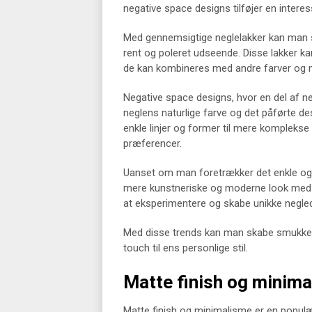
negative space designs tilføjer en inter
Med gennemsigtige neglelakker kan man ska
rent og poleret udseende. Disse lakker kan
de kan kombineres med andre farver og mø
Negative space designs, hvor en del af ne
neglens naturlige farve og det påførte de
enkle linjer og former til mere komplekse
præferencer.
Uanset om man foretrækker det enkle og s
mere kunstneriske og moderne look med n
at eksperimentere og skabe unikke negle
Med disse trends kan man skabe smukke og s
touch til ens personlige stil.
Matte finish og minim
Matte finish og minimalisme er en populær