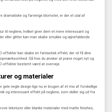
re dramatiske og farverige blomster, er der et utal af
ur til neglene, hvilket giver dem et mere interessant og
ler eller glitter kan man skabe smukke og iøjnefaldende
ffekter kan skabe en fantastisk effekt, der vil få dine
kke opmærksomhed. Så hvis du ønsker at prøve noget nyt og
-effekter bestemt værd at overveje.
turer og materialer
gele negle design lige nu er brugen af et mix af forskellige
nik og interessant effekt på neglene, som skiller sig ud fra
ove teksturer eller blanke materialer med matte finishes,