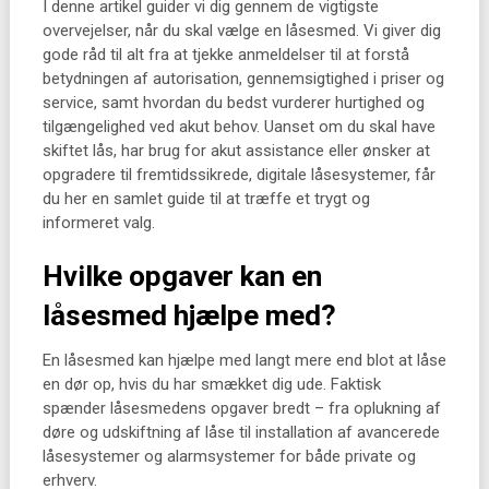
I denne artikel guider vi dig gennem de vigtigste
overvejelser, når du skal vælge en låsesmed. Vi giver dig
gode råd til alt fra at tjekke anmeldelser til at forstå
betydningen af autorisation, gennemsigtighed i priser og
service, samt hvordan du bedst vurderer hurtighed og
tilgængelighed ved akut behov. Uanset om du skal have
skiftet lås, har brug for akut assistance eller ønsker at
opgradere til fremtidssikrede, digitale låsesystemer, får
du her en samlet guide til at træffe et trygt og
informeret valg.
Hvilke opgaver kan en
låsesmed hjælpe med?
En låsesmed kan hjælpe med langt mere end blot at låse
en dør op, hvis du har smækket dig ude. Faktisk
spænder låsesmedens opgaver bredt – fra oplukning af
døre og udskiftning af låse til installation af avancerede
låsesystemer og alarmsystemer for både private og
erhverv.