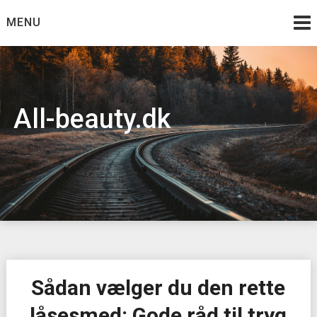
Skip
MENU
to
content
All-beauty.dk
Sådan vælger du den rette
låsesmed: Gode råd til tryg